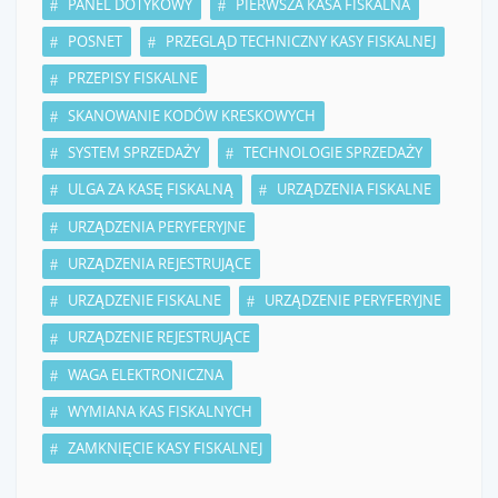
PANEL DOTYKOWY
PIERWSZA KASA FISKALNA
POSNET
PRZEGLĄD TECHNICZNY KASY FISKALNEJ
PRZEPISY FISKALNE
SKANOWANIE KODÓW KRESKOWYCH
SYSTEM SPRZEDAŻY
TECHNOLOGIE SPRZEDAŻY
ULGA ZA KASĘ FISKALNĄ
URZĄDZENIA FISKALNE
URZĄDZENIA PERYFERYJNE
URZĄDZENIA REJESTRUJĄCE
URZĄDZENIE FISKALNE
URZĄDZENIE PERYFERYJNE
URZĄDZENIE REJESTRUJĄCE
WAGA ELEKTRONICZNA
WYMIANA KAS FISKALNYCH
ZAMKNIĘCIE KASY FISKALNEJ