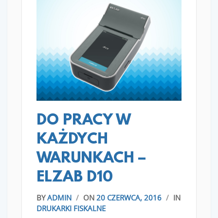
READ MORE
DO PRACY W
KAŻDYCH
WARUNKACH –
ELZAB D10
BY
ADMIN
/
ON
20 CZERWCA, 2016
/
IN
DRUKARKI FISKALNE