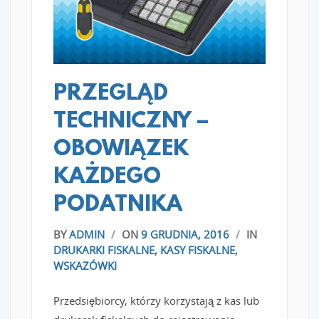
PRZEGLĄD
TECHNICZNY –
OBOWIĄZEK
KAŻDEGO
PODATNIKA
BY
ADMIN
/
ON
9 GRUDNIA, 2016
/
IN
DRUKARKI FISKALNE
,
KASY FISKALNE
,
WSKAZÓWKI
Przedsiębiorcy, którzy korzystają z kas lub