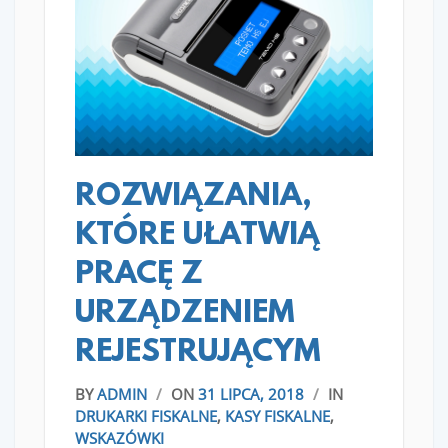
READ MORE
ROZWIĄZANIA,
KTÓRE UŁATWIĄ
PRACĘ Z
URZĄDZENIEM
REJESTRUJĄCYM
BY
ADMIN
/
ON
31 LIPCA, 2018
/
IN
DRUKARKI FISKALNE
,
KASY FISKALNE
,
WSKAZÓWKI