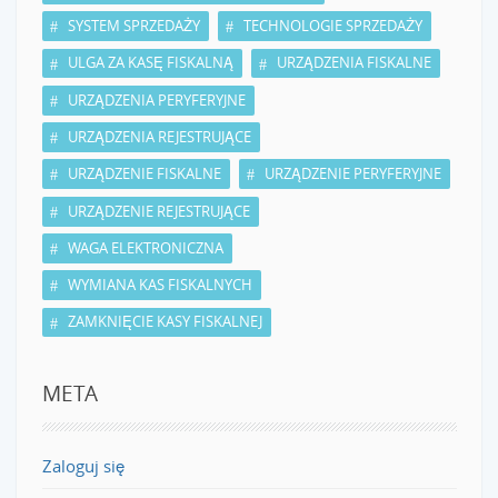
SYSTEM SPRZEDAŻY
TECHNOLOGIE SPRZEDAŻY
ULGA ZA KASĘ FISKALNĄ
URZĄDZENIA FISKALNE
URZĄDZENIA PERYFERYJNE
URZĄDZENIA REJESTRUJĄCE
URZĄDZENIE FISKALNE
URZĄDZENIE PERYFERYJNE
URZĄDZENIE REJESTRUJĄCE
WAGA ELEKTRONICZNA
WYMIANA KAS FISKALNYCH
ZAMKNIĘCIE KASY FISKALNEJ
META
Zaloguj się