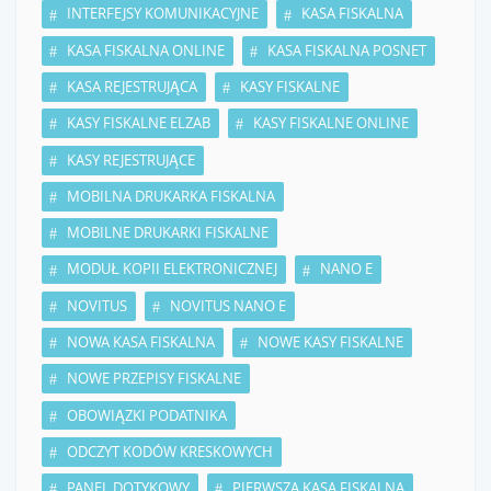
INTERFEJSY KOMUNIKACYJNE
KASA FISKALNA
KASA FISKALNA ONLINE
KASA FISKALNA POSNET
KASA REJESTRUJĄCA
KASY FISKALNE
KASY FISKALNE ELZAB
KASY FISKALNE ONLINE
KASY REJESTRUJĄCE
MOBILNA DRUKARKA FISKALNA
MOBILNE DRUKARKI FISKALNE
MODUŁ KOPII ELEKTRONICZNEJ
NANO E
NOVITUS
NOVITUS NANO E
NOWA KASA FISKALNA
NOWE KASY FISKALNE
NOWE PRZEPISY FISKALNE
OBOWIĄZKI PODATNIKA
ODCZYT KODÓW KRESKOWYCH
PANEL DOTYKOWY
PIERWSZA KASA FISKALNA