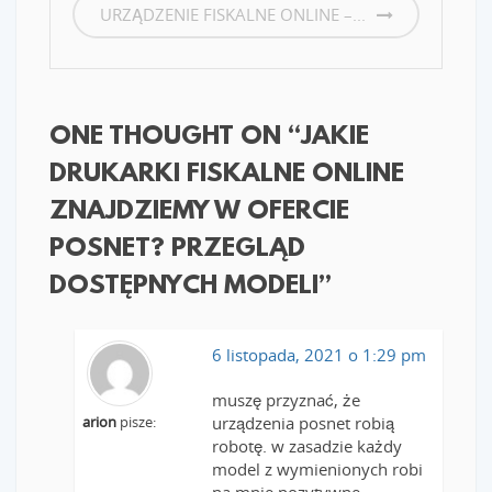
URZĄDZENIE FISKALNE ONLINE –...
ONE THOUGHT ON “
JAKIE
DRUKARKI FISKALNE ONLINE
ZNAJDZIEMY W OFERCIE
POSNET? PRZEGLĄD
DOSTĘPNYCH MODELI
”
6 listopada, 2021 o 1:29 pm
muszę przyznać, że
arion
pisze:
urządzenia posnet robią
robotę. w zasadzie każdy
model z wymienionych robi