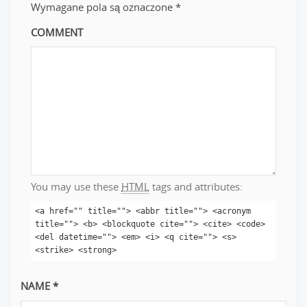
Wymagane pola są oznaczone
*
COMMENT
You may use these
HTML
tags and attributes:
<a href="" title=""> <abbr title=""> <acronym
title=""> <b> <blockquote cite=""> <cite> <code>
<del datetime=""> <em> <i> <q cite=""> <s>
<strike> <strong>
NAME
*