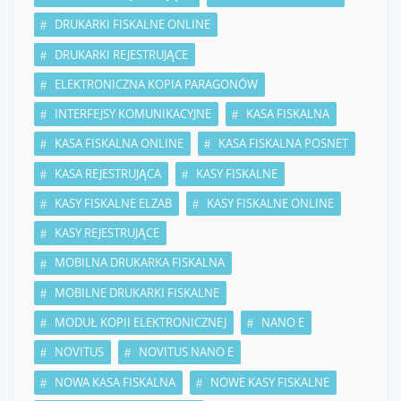
DRUKARKI FISKALNE ONLINE
DRUKARKI REJESTRUJĄCE
ELEKTRONICZNA KOPIA PARAGONÓW
INTERFEJSY KOMUNIKACYJNE
KASA FISKALNA
KASA FISKALNA ONLINE
KASA FISKALNA POSNET
KASA REJESTRUJĄCA
KASY FISKALNE
KASY FISKALNE ELZAB
KASY FISKALNE ONLINE
KASY REJESTRUJĄCE
MOBILNA DRUKARKA FISKALNA
MOBILNE DRUKARKI FISKALNE
MODUŁ KOPII ELEKTRONICZNEJ
NANO E
NOVITUS
NOVITUS NANO E
NOWA KASA FISKALNA
NOWE KASY FISKALNE