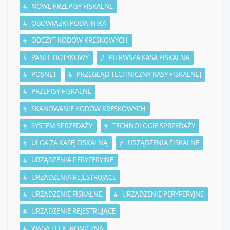
NOWE PRZEPISY FISKALNE
OBOWIĄZKI PODATNIKA
ODCZYT KODÓW KRESKOWYCH
PANEL DOTYKOWY
PIERWSZA KASA FISKALNA
POSNET
PRZEGLĄD TECHNICZNY KASY FISKALNEJ
PRZEPISY FISKALNE
SKANOWANIE KODÓW KRESKOWYCH
SYSTEM SPRZEDAŻY
TECHNOLOGIE SPRZEDAŻY
ULGA ZA KASĘ FISKALNĄ
URZĄDZENIA FISKALNE
URZĄDZENIA PERYFERYJNE
URZĄDZENIA REJESTRUJĄCE
URZĄDZENIE FISKALNE
URZĄDZENIE PERYFERYJNE
URZĄDZENIE REJESTRUJĄCE
WAGA ELEKTRONICZNA