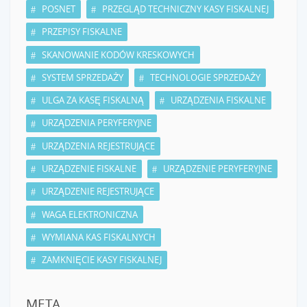
POSNET
PRZEGLĄD TECHNICZNY KASY FISKALNEJ
PRZEPISY FISKALNE
SKANOWANIE KODÓW KRESKOWYCH
SYSTEM SPRZEDAŻY
TECHNOLOGIE SPRZEDAŻY
ULGA ZA KASĘ FISKALNĄ
URZĄDZENIA FISKALNE
URZĄDZENIA PERYFERYJNE
URZĄDZENIA REJESTRUJĄCE
URZĄDZENIE FISKALNE
URZĄDZENIE PERYFERYJNE
URZĄDZENIE REJESTRUJĄCE
WAGA ELEKTRONICZNA
WYMIANA KAS FISKALNYCH
ZAMKNIĘCIE KASY FISKALNEJ
META