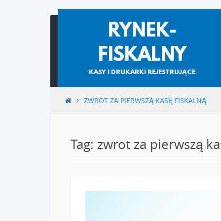
Skip
RYNEK-
to
content
FISKALNY
KASY I DRUKARKI REJESTRUJĄCE
ZWROT ZA PIERWSZĄ KASĘ FISKALNĄ
Tag: zwrot za pierwszą ka