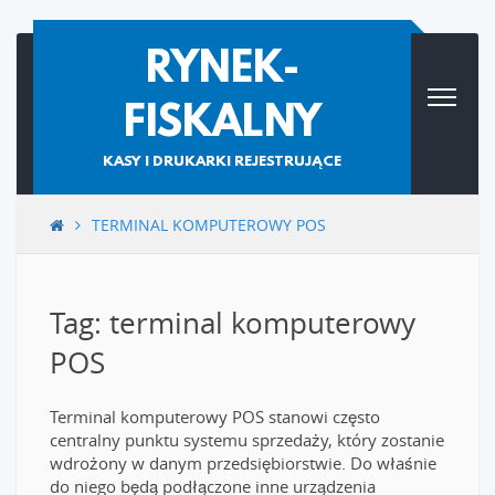
Skip
RYNEK-
to
content
FISKALNY
KASY I DRUKARKI REJESTRUJĄCE
TERMINAL KOMPUTEROWY POS
Tag: terminal komputerowy
POS
Terminal komputerowy POS stanowi często
centralny punktu systemu sprzedaży, który zostanie
wdrożony w danym przedsiębiorstwie. Do właśnie
do niego będą podłączone inne urządzenia