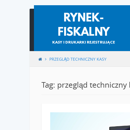
Skip
RYNEK-
to
content
FISKALNY
KASY I DRUKARKI REJESTRUJĄCE
PRZEGLĄD TECHNICZNY KASY
Tag: przegląd techniczny 