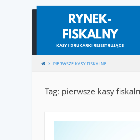
Skip
RYNEK-
to
content
FISKALNY
KASY I DRUKARKI REJESTRUJĄCE
PIERWSZE KASY FISKALNE
Tag: pierwsze kasy fiskal