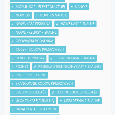
MODUŁ KOPII ELEKTRONICZNEJ
NANO E
NOVITUS
NOVITUS NANO E
NOWA KASA FISKALNA
NOWE KASY FISKALNE
NOWE PRZEPISY FISKALNE
OBOWIĄZKI PODATNIKA
ODCZYT KODÓW KRESKOWYCH
PANEL DOTYKOWY
PIERWSZA KASA FISKALNA
POSNET
PRZEGLĄD TECHNICZNY KASY FISKALNEJ
PRZEPISY FISKALNE
SKANOWANIE KODÓW KRESKOWYCH
SYSTEM SPRZEDAŻY
TECHNOLOGIE SPRZEDAŻY
ULGA ZA KASĘ FISKALNĄ
URZĄDZENIA FISKALNE
URZĄDZENIA PERYFERYJNE