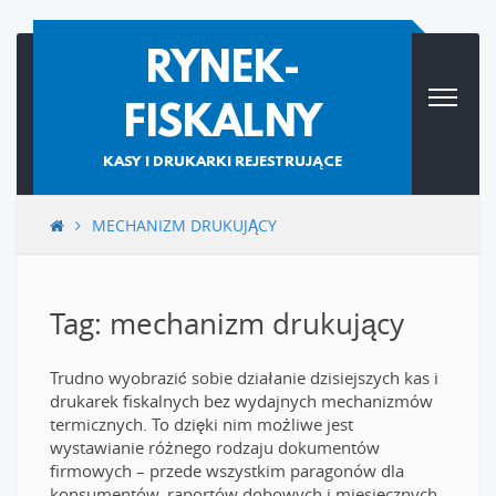
Skip
RYNEK-
to
content
FISKALNY
KASY I DRUKARKI REJESTRUJĄCE
MECHANIZM DRUKUJĄCY
Tag: mechanizm drukujący
Trudno wyobrazić sobie działanie dzisiejszych kas i
drukarek fiskalnych bez wydajnych mechanizmów
termicznych. To dzięki nim możliwe jest
wystawianie różnego rodzaju dokumentów
firmowych – przede wszystkim paragonów dla
konsumentów, raportów dobowych i miesięcznych