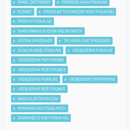
PANEL DOTYKOWY
PIERWSZA KASA FISKALNA
POSNET
PRZEGLĄD TECHNICZNY KASY FISKALNEJ
PRZEPISY FISKALNE
SKANOWANIE KODÓW KRESKOWYCH
SYSTEM SPRZEDAŻY
TECHNOLOGIE SPRZEDAŻY
ULGA ZA KASĘ FISKALNĄ
URZĄDZENIA FISKALNE
URZĄDZENIA PERYFERYJNE
URZĄDZENIA REJESTRUJĄCE
URZĄDZENIE FISKALNE
URZĄDZENIE PERYFERYJNE
URZĄDZENIE REJESTRUJĄCE
WAGA ELEKTRONICZNA
WYMIANA KAS FISKALNYCH
ZAMKNIĘCIE KASY FISKALNEJ