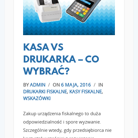
READ MORE
KASA VS
DRUKARKA – CO
WYBRAĆ?
BY
ADMIN
/
ON
6 MAJA, 2016
/
IN
DRUKARKI FISKALNE
,
KASY FISKALNE
,
WSKAZÓWKI
Zakup urządzenia fiskalnego to duża
odpowiedzialność i spore wyzwanie.
Szczególnie wtedy, gdy przedsiębiorca nie