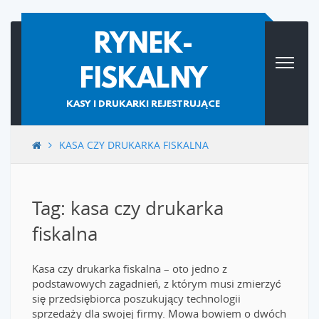
Skip
RYNEK-
to
content
FISKALNY
KASY I DRUKARKI REJESTRUJĄCE
KASA CZY DRUKARKA FISKALNA
Tag: kasa czy drukarka
fiskalna
Kasa czy drukarka fiskalna – oto jedno z
podstawowych zagadnień, z którym musi zmierzyć
się przedsiębiorca poszukujący technologii
sprzedaży dla swojej firmy. Mowa bowiem o dwóch