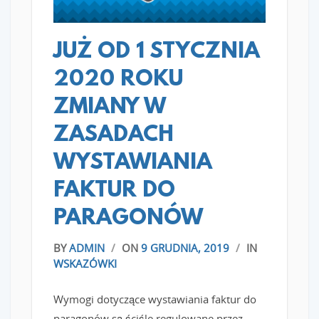
JUŻ OD 1 STYCZNIA
2020 ROKU
ZMIANY W
ZASADACH
WYSTAWIANIA
FAKTUR DO
PARAGONÓW
BY
ADMIN
/
ON
9 GRUDNIA, 2019
/
IN
WSKAZÓWKI
Wymogi dotyczące wystawiania faktur do
paragonów są ściśle regulowane przez