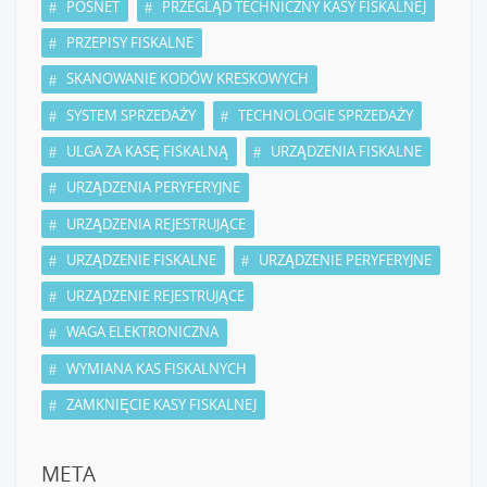
POSNET
PRZEGLĄD TECHNICZNY KASY FISKALNEJ
PRZEPISY FISKALNE
SKANOWANIE KODÓW KRESKOWYCH
SYSTEM SPRZEDAŻY
TECHNOLOGIE SPRZEDAŻY
ULGA ZA KASĘ FISKALNĄ
URZĄDZENIA FISKALNE
URZĄDZENIA PERYFERYJNE
URZĄDZENIA REJESTRUJĄCE
URZĄDZENIE FISKALNE
URZĄDZENIE PERYFERYJNE
URZĄDZENIE REJESTRUJĄCE
WAGA ELEKTRONICZNA
WYMIANA KAS FISKALNYCH
ZAMKNIĘCIE KASY FISKALNEJ
META