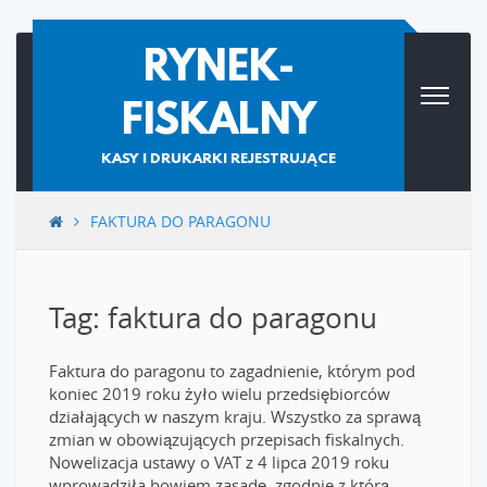
Skip
RYNEK-
to
content
FISKALNY
KASY I DRUKARKI REJESTRUJĄCE
FAKTURA DO PARAGONU
Tag: faktura do paragonu
Faktura do paragonu to zagadnienie, którym pod
koniec 2019 roku żyło wielu przedsiębiorców
działających w naszym kraju. Wszystko za sprawą
zmian w obowiązujących przepisach fiskalnych.
Nowelizacja ustawy o VAT z 4 lipca 2019 roku
wprowadziła bowiem zasadę, zgodnie z którą