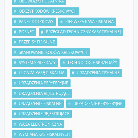
OBOWIĄZKI PODATNIKA
ODCZYT KODÓW KRESKOWYCH
PANEL DOTYKOWY
PIERWSZA KASA FISKALNA
POSNET
PRZEGLĄD TECHNICZNY KASY FISKALNEJ
PRZEPISY FISKALNE
SKANOWANIE KODÓW KRESKOWYCH
SYSTEM SPRZEDAŻY
TECHNOLOGIE SPRZEDAŻY
ULGA ZA KASĘ FISKALNĄ
URZĄDZENIA FISKALNE
URZĄDZENIA PERYFERYJNE
URZĄDZENIA REJESTRUJĄCE
URZĄDZENIE FISKALNE
URZĄDZENIE PERYFERYJNE
URZĄDZENIE REJESTRUJĄCE
WAGA ELEKTRONICZNA
WYMIANA KAS FISKALNYCH