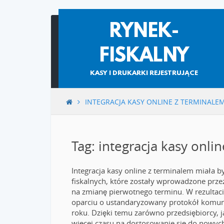
Skip
RYNEK-
to
content
FISKALNY
KASY I DRUKARKI REJESTRUJĄCE
INTEGRACJA KASY ONLINE Z TERMINALE
Tag: integracja kasy onli
Integracja kasy online z terminalem miała 
fiskalnych, które zostały wprowadzone prze
na zmianę pierwotnego terminu. W rezultacie
oparciu o ustandaryzowany protokół komuni
roku. Dzięki temu zarówno przedsiębiorcy, j
więcej czasu na dostosowanie się do nowy