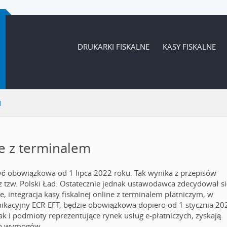
DRUKARKI FISKALNE
KASY FISKALNE
M
ne z terminalem
być obowiązkowa od 1 lipca 2022 roku. Tak wynika z przepisów
z tzw. Polski Ład. Ostatecznie jednak ustawodawca zdecydował si
, integracja kasy fiskalnej online z terminalem płatniczym, w
kacyjny ECR-EFT, będzie obowiązkowa dopiero od 1 stycznia 20
ak i podmioty reprezentujące rynek usług e-płatniczych, zyskają
ch wymogów.