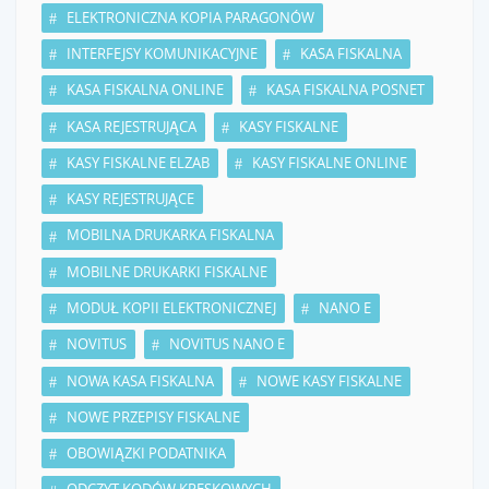
ELEKTRONICZNA KOPIA PARAGONÓW
INTERFEJSY KOMUNIKACYJNE
KASA FISKALNA
KASA FISKALNA ONLINE
KASA FISKALNA POSNET
KASA REJESTRUJĄCA
KASY FISKALNE
KASY FISKALNE ELZAB
KASY FISKALNE ONLINE
KASY REJESTRUJĄCE
MOBILNA DRUKARKA FISKALNA
MOBILNE DRUKARKI FISKALNE
MODUŁ KOPII ELEKTRONICZNEJ
NANO E
NOVITUS
NOVITUS NANO E
NOWA KASA FISKALNA
NOWE KASY FISKALNE
NOWE PRZEPISY FISKALNE
OBOWIĄZKI PODATNIKA