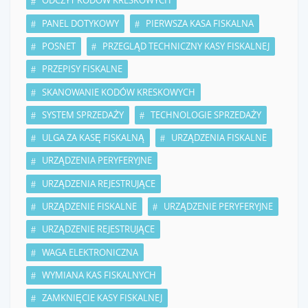
ODCZYT KODÓW KRESKOWYCH
PANEL DOTYKOWY
PIERWSZA KASA FISKALNA
POSNET
PRZEGLĄD TECHNICZNY KASY FISKALNEJ
PRZEPISY FISKALNE
SKANOWANIE KODÓW KRESKOWYCH
SYSTEM SPRZEDAŻY
TECHNOLOGIE SPRZEDAŻY
ULGA ZA KASĘ FISKALNĄ
URZĄDZENIA FISKALNE
URZĄDZENIA PERYFERYJNE
URZĄDZENIA REJESTRUJĄCE
URZĄDZENIE FISKALNE
URZĄDZENIE PERYFERYJNE
URZĄDZENIE REJESTRUJĄCE
WAGA ELEKTRONICZNA
WYMIANA KAS FISKALNYCH
ZAMKNIĘCIE KASY FISKALNEJ