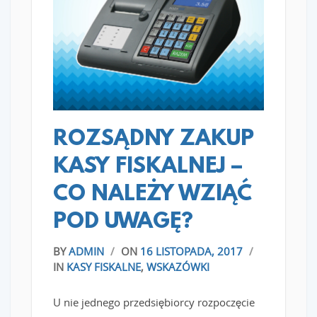
READ MORE
ROZSĄDNY ZAKUP
KASY FISKALNEJ –
CO NALEŻY WZIĄĆ
POD UWAGĘ?
BY
ADMIN
/
ON
16 LISTOPADA, 2017
/
IN
KASY FISKALNE
,
WSKAZÓWKI
U nie jednego przedsiębiorcy rozpoczęcie