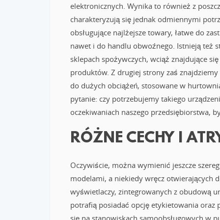
elektronicznych. Wynika to również z poszcz
charakteryzują się jednak odmiennymi potrz
obsługujące najlżejsze towary, łatwe do zas
nawet i do handlu obwoźnego. Istnieją też
sklepach spożywczych, wciąż znajdujące się
produktów. Z drugiej strony zaś znajdziemy
do dużych obciążeń, stosowane w hurtownia
pytanie: czy potrzebujemy takiego urządzen
oczekiwaniach naszego przedsiębiorstwa, by
RÓŻNE CECHY I AT
Oczywiście, można wymienić jeszcze szere
modelami, a niekiedy wręcz otwierających 
wyświetlaczy, zintegrowanych z obudową ur
potrafią posiadać opcję etykietowania ora
się na stanowiskach samoobsługowych w pu