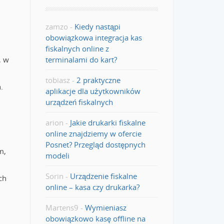
zamzo
-
Kiedy nastąpi
obowiązkowa integracja kas
fiskalnych online z
terminalami do kart?
, w
tobiasz
-
2 praktyczne
.
aplikacje dla użytkowników
urządzeń fiskalnych
arion
-
Jakie drukarki fiskalne
online znajdziemy w ofercie
Posnet? Przegląd dostępnych
m,
modeli
Sorin
-
Urządzenie fiskalne
ch
online – kasa czy drukarka?
Martens9
-
Wymieniasz
obowiązkowo kasę offline na