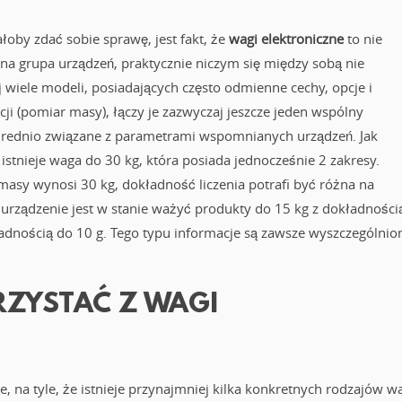
ałoby zdać sobie sprawę, jest fakt, że
wagi elektroniczne
to nie
na grupa urządzeń, praktycznie niczym się między sobą nie
j wiele modeli, posiadających często odmienne cechy, opcje i
cji (pomiar masy), łączy je zazwyczaj jeszcze jeden wspólny
średnio związane z parametrami wspomnianych urządzeń. Jak
istnieje waga do 30 kg, która posiada jednocześnie 2 zakresy.
asy wynosi 30 kg, dokładność liczenia potrafi być różna na
 urządzenie jest w stanie ważyć produkty do 15 kg z dokładności
ładnością do 10 g. Tego typu informacje są zawsze wyszczególnio
RZYSTAĆ Z WAGI
e, na tyle, że istnieje przynajmniej kilka konkretnych rodzajów w