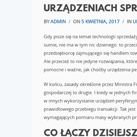
URZĄDZENIACH SP
BY
ADMIN
/
ON
5 KWIETNIA, 2017
/
IN
U
Gdy pisze się na temat technologii sprzedaż
sumie, nie ma w tym nic dziwnego: to przeci
przedsiębiorcę zajmującego się handlem to
Ale przecież to nie jedyne rozwiązania, któr
pomocne i ważne, jak choćby urządzenia per
W końcu, zasady określone przez Ministra Fi
gospodarczej to drugie. I kiedy w jednych f
w innych wykorzystanie urządzeń peryfery
prawidłowego przebiegu transakcji. Tak jes
wymagających pomiaru masy wybranych pr
CO ŁĄCZY DZISIEJS