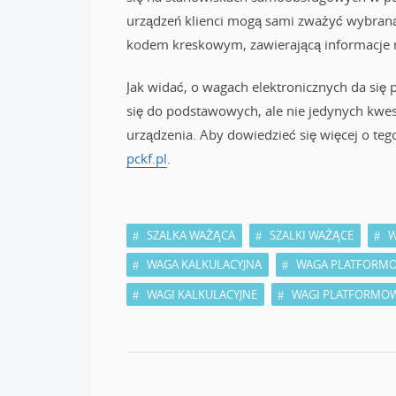
urządzeń klienci mogą sami zważyć wybraną p
kodem kreskowym, zawierającą informacje m.
Jak widać, o wagach elektronicznych da się 
się do podstawowych, ale nie jedynych kwes
urządzenia. Aby dowiedzieć się więcej o te
pckf.pl
.
SZALKA WAŻĄCA
SZALKI WAŻĄCE
W
WAGA KALKULACYJNA
WAGA PLATFORM
WAGI KALKULACYJNE
WAGI PLATFORMO