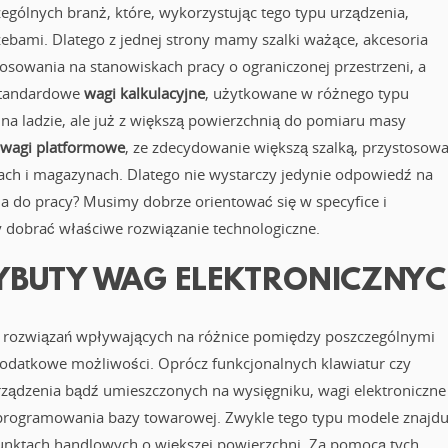
ególnych branż, które, wykorzystując tego typu urządzenia,
ebami. Dlatego z jednej strony mamy szalki ważące, akcesoria
tosowania na stanowiskach pracy o ograniczonej przestrzeni, a
 standardowe
wagi kalkulacyjne
, użytkowane w różnego typu
 na ladzie, ale już z większą powierzchnią do pomiaru masy
wagi platformowe
, ze zdecydowanie większą szalką, przystosow
ch i magazynach. Dlatego nie wystarczy jedynie odpowiedź na
ia do pracy? Musimy dobrze orientować się w specyfice i
 dobrać właściwe rozwiązanie technologiczne.
RYBUTY WAG ELEKTRONICZNY
g rozwiązań wpływających na różnice pomiędzy poszczególnymi
dodatkowe możliwości. Oprócz funkcjonalnych klawiatur czy
ządzenia bądź umieszczonych na wysięgniku, wagi elektroniczne
z programowania bazy towarowej. Zwykle tego typu modele znajdu
nktach handlowych o większej powierzchni. Za pomocą tych