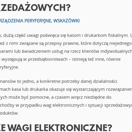
RZEDAŻOWYCH?
RZĄDZENIA PERYFERYJNE
,
WSKAZÓWKI
y, dużą część uwagi poświęca się kasom i drukarkom fiskalnym. I
eż z nimi związane są przepisy prawne, które dotyczą niejednego
warami lub świadczeniem usług na rzecz klientów indywidualnych
e występują w przedsiębiorstwach – istnieją też inne, równie
yferyjne.
nansów to jedno, a konkretne potrzeby danej działalności
irmach kasa lub drukarka okazuje się wystarczającym rozwiązanie
jnych może być pomocne, a czasem wręcz niezbędne do
t choćby w przypadku wag elektronicznych i sytuacji sprzedażowy
oduktów.
ZE WAGI ELEKTRONICZNE?