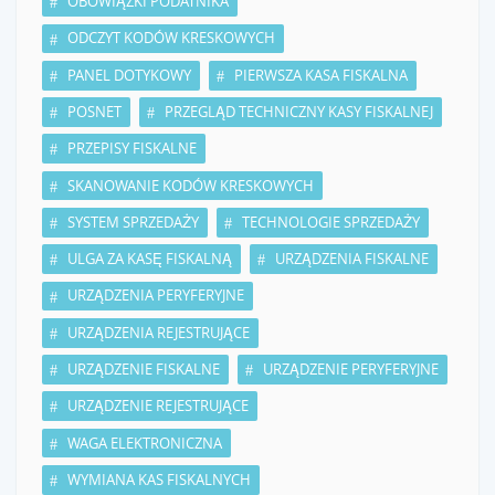
OBOWIĄZKI PODATNIKA
ODCZYT KODÓW KRESKOWYCH
PANEL DOTYKOWY
PIERWSZA KASA FISKALNA
POSNET
PRZEGLĄD TECHNICZNY KASY FISKALNEJ
PRZEPISY FISKALNE
SKANOWANIE KODÓW KRESKOWYCH
SYSTEM SPRZEDAŻY
TECHNOLOGIE SPRZEDAŻY
ULGA ZA KASĘ FISKALNĄ
URZĄDZENIA FISKALNE
URZĄDZENIA PERYFERYJNE
URZĄDZENIA REJESTRUJĄCE
URZĄDZENIE FISKALNE
URZĄDZENIE PERYFERYJNE
URZĄDZENIE REJESTRUJĄCE
WAGA ELEKTRONICZNA
WYMIANA KAS FISKALNYCH