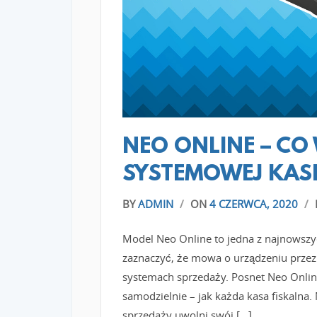
NEO ONLINE – CO
SYSTEMOWEJ KASI
BY
ADMIN
/
ON
4 CZERWCA, 2020
/
Model Neo Online to jedna z najnowszyc
zaznaczyć, że mowa o urządzeniu prze
systemach sprzedaży. Posnet Neo Onlin
samodzielnie – jak każda kasa fiskalna.
sprzedaży uwolni swój […]