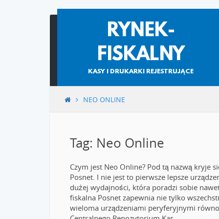
Skip
RYNEK-
to
content
FISKALNY
KASY I DRUKARKI REJESTRUJĄCE
NEO ONLINE
Tag: Neo Online
Czym jest Neo Online? Pod tą nazwą kryje si
Posnet. I nie jest to pierwsze lepsze urządz
dużej wydajności, która poradzi sobie naw
fiskalna Posnet zapewnia nie tylko wszechs
wieloma urządzeniami peryferyjnymi równoc
Centralnego Repozytorium Kas.